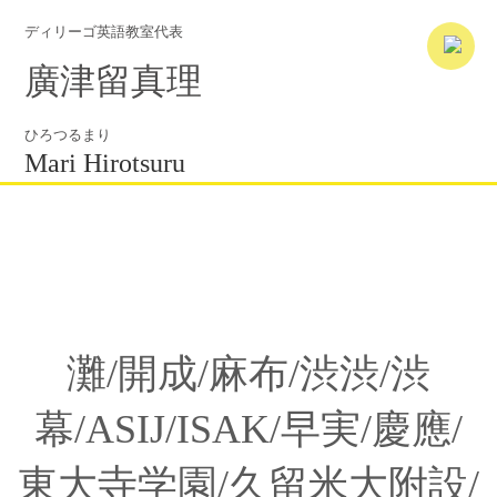
ディリーゴ英語教室代表
廣津留真理
ひろつるまり
Mari Hirotsuru
灘/開成/麻布/渋渋/渋
幕/ASIJ/ISAK/早実/慶應/
東大寺学園/久留米大附設/