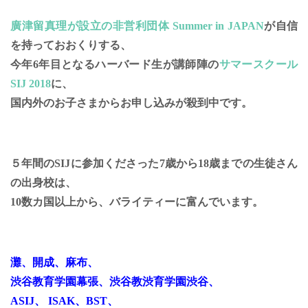
廣津留真理が設立の非営利団体 Summer in JAPAN
が自信
を持っておおくりする、
今年6年目となるハーバード生が講師陣の
サマースクール
SIJ 2018
に、
国内外のお子さまからお申し込みが殺到中です。
５年間のSIJに参加くださった7歳から18歳までの生徒さん
の出身校は、
10数カ国以上から、バライティーに富んでいます。
灘、開成、麻布、
渋谷教育学園幕張、渋谷教渋育学園渋谷、
ASIJ、 ISAK、BST、