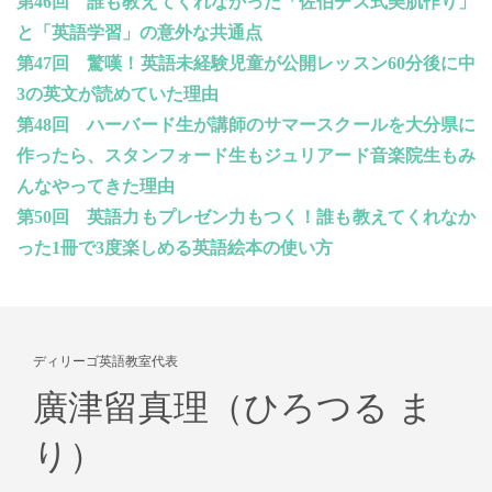
第
46
回 誰も教えてくれなかった「佐伯チズ式美肌作り」
と「英語学習」の意外な共通点
第
47
回 驚嘆！英語未経験児童が公開レッスン
60
分後に中
3
の英文が読めていた理由
第
48
回 ハーバード生が講師のサマースクールを大分県に
作ったら、スタンフォード生もジュリアード音楽院生もみ
んなやってきた理由
第
50
回 英語力もプレゼン力もつく！誰も教えてくれなか
った
1
冊で
3
度楽しめる英語絵本の使い方
ディリーゴ英語教室代表
廣津留真理（ひろつる ま
り）