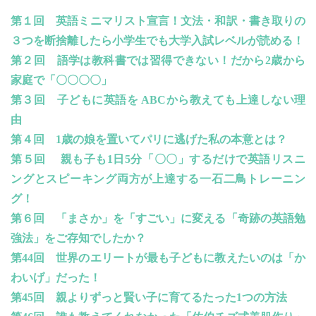
第１回 英語ミニマリスト宣言！文法・和訳・書き取りの
３つを断捨離したら小学生でも大学入試レベルが読める！
第２回 語学は教科書では習得できない！だから2歳から
家庭で「〇〇〇〇」
第３回 子どもに英語を ABCから教えても上達しない理
由
第４回 1歳の娘を置いてパリに逃げた私の本意とは？
第５回 親も子も1日5分「〇〇」するだけで英語リスニ
ングとスピーキング両方が上達する一石二鳥トレーニン
グ！
第６回 「まさか」を「すごい」に変える「奇跡の英語勉
強法」をご存知でしたか？
第
44
回 世界のエリートが最も子どもに教えたいのは「か
わいげ」だった！
第
45
回 親よりずっと賢い子に育てるたった
1
つの方法