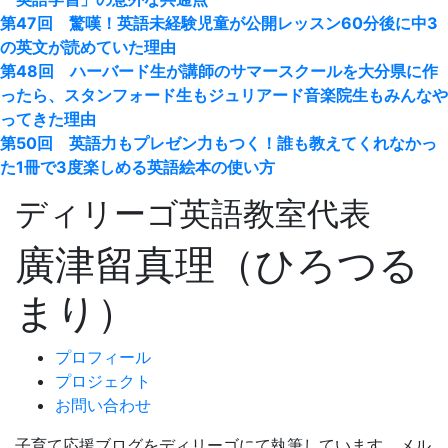
第
47
回 驚嘆！英語未経験児童が公開レッスン
60
分後に中
3
の英文が読めていた理由
第
48
回 ハーバード生が講師のサマースクールを大分県に作
ったら、スタンフォード生もジュリアード音楽院生もみんなや
ってきた理由
第
50
回 英語力もプレゼン力もつく！誰も教えてくれなかっ
た
1
冊で
3
度楽しめる英語絵本の使い方
ディリーゴ英語教室代表
廣津留真理（ひろつる
まり）
プロフィール
プロジェクト
お問い合わせ
子育て応援ブログをディリーゴにて執筆しています。メル