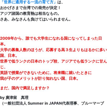
「世界に通用する一流の育て方」
は、
おかげさまで台湾での発売が決定！
アジア諸国の教育熱は相当なもの。
さあ、みなさんも負けてはいられません。
2009年から、誰でも大学生になれる国になってしまった日
本。
大学の募集人数のほうが、応募する高３生よりもはるかに多い
国、日本。
世界で低ランクの日本のトップ校、アジアでも低ランクに甘ん
じ、
英語で授業ができないために、将来職に就いたときに
我が子のデメリットが計り知れない国、日本。
まだ、国内で満足しますか？
by 廣津留 真理
（一般社団法人 Summer in JAPAN代表理事、ブルーマーブ