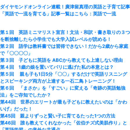
ダイヤモンドオンライン連載！廣津留真理の英語と子育て記事
「英語で一流を育てる」記事一覧はこちら：英語で一流
第１回 英語ミニマリスト宣言！文法・和訳・書き取りの３つ
を断捨離したら小学生でも大学入試レベルが読める！
第２回 語学は教科書では習得できない！だから2歳から家庭
で「〇〇〇〇」
第３回 子どもに英語を ABCから教えても上達しない理由
第４回 1歳の娘を置いてパリに逃げた私の本意とは？
第５回 親も子も1日5分「〇〇」するだけで英語リスニング
とスピーキング両方が上達する一石二鳥トレーニング！
第６回 「まさか」を「すごい」に変える「奇跡の英語勉強
法」をご存知でしたか？
第
44
回 世界のエリートが最も子どもに教えたいのは「かわ
いげ」だった！
第
45
回 親よりずっと賢い子に育てるたった
1
つの方法
第
46
回 誰も教えてくれなかった「佐伯チズ式美肌作り」と
「英語学習」の意外な共通点